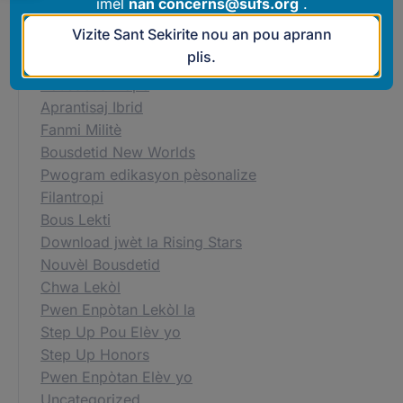
imèl
nan
concerns@sufs.org
.
gradye
Vizite Sant Sekirite nou an pou aprann
Edikasyon Lakay
plis.
Lekòl lakay
Bousdetid Hope
Aprantisaj Ibrid
Fanmi Militè
Bousdetid New Worlds
Pwogram edikasyon pèsonalize
Filantropi
Bous Lekti
Download jwèt la Rising Stars
Nouvèl Bousdetid
Chwa Lekòl
Pwen Enpòtan Lekòl la
Step Up Pou Elèv yo
Step Up Honors
Pwen Enpòtan Elèv yo
Uncategorized