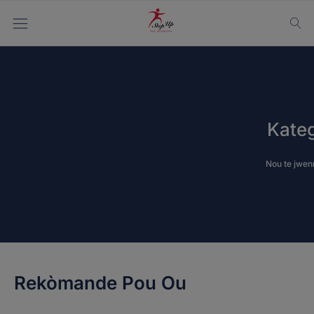
Kate
Nou te jwe
Rekòmande Pou Ou