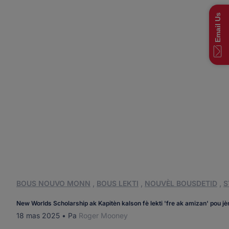
Email Us
BOUS NOUVO MONN
,
BOUS LEKTI
,
NOUVÈL BOUSDETID
,
S
New Worlds Scholarship ak Kapitèn kalson fè lekti 'fre ak amizan' pou jè
18 mas 2025
•
Pa
Roger Mooney