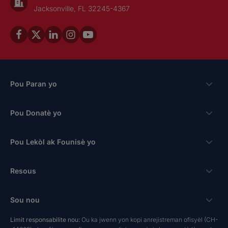
Jacksonville, FL 32245-4367
Pou Paran yo
Bousdetid
Pou Donatè yo
Aplike
Fason pou bay
Pou Lekòl ak Founisè yo
Login
kredi taks pou antrepriz
Bousdetid Lekòl Prive
Koneksyon
Resous
Hope Scholarship - Kredi taks oto
Pwogram Edikasyon Pèsonalize
Lekòl ak Founisè
bay nan espas travay
Rechèch & Rapò
Sou nou
Bousdetid Abilite Inik
Twous Zouti Maketing
yo te planifye bay
NextSteps Blog
New Worlds
Limit responsabilite nou:
Ou ka jwenn yon kopi anrejistreman ofisyèl (CH-
Lekòl Prive