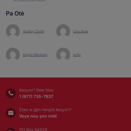
Pa Otè
Ashley Zarle
Lisa Buie
Roger Mooney
sufs
Kesyon? Rele Nou
1 (877) 735-7837
Èske w gen nenpòt kesyon?
Voye nou yon imèl
PO Box 54429