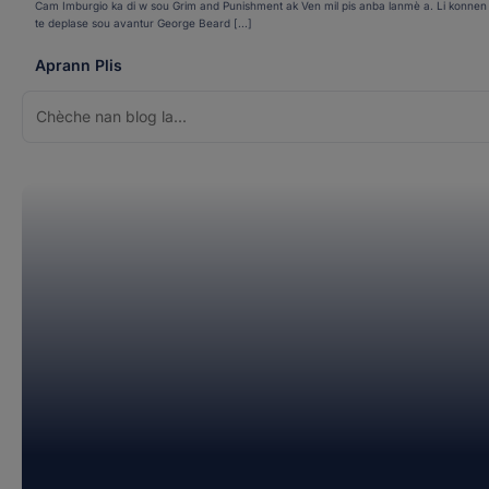
Cam Imburgio ka di w sou Grim and Punishment ak Ven mil pis anba lanmè a. Li konnen Pou
te deplase sou avantur George Beard [...]
Aprann Plis
Chèche
pou: