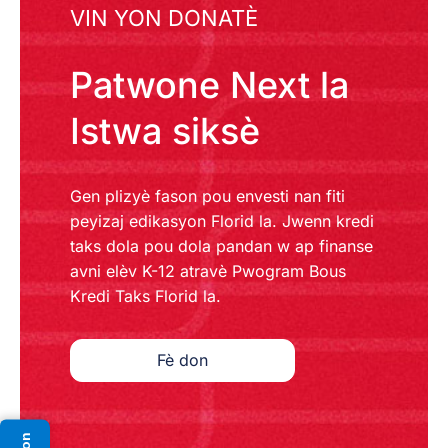
VIN YON DONATÈ
Patwone Next la
Istwa siksè
Gen plizyè fason pou envesti nan fiti
peyizaj edikasyon Florid la. Jwenn kredi
taks dola pou dola pandan w ap finanse
avni elèv K-12 atravè Pwogram Bous
Kredi Taks Florid la.
Fè don