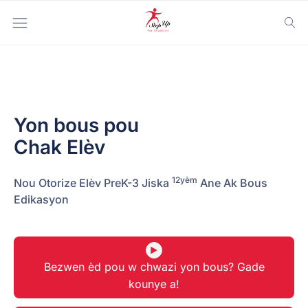
Yon bous pou
Chak Elèv
12yèm
Nou Otorize Elèv PreK-3 Jiska
Ane Ak Bous
Edikasyon
Bezwen èd pou w chwazi yon bous? Gade
kounye a!