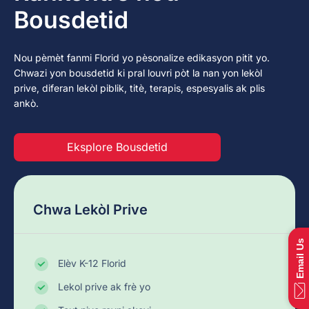
Bousdetid
Nou pèmèt fanmi Florid yo pèsonalize edikasyon pitit yo.
Chwazi yon bousdetid ki pral louvri pòt la nan yon lekòl
prive, diferan lekòl piblik, titè, terapis, espesyalis ak plis
ankò.
Eksplore Bousdetid
Chwa Lekòl Prive
Email Us
Elèv K-12 Florid
Lekol prive ak frè yo