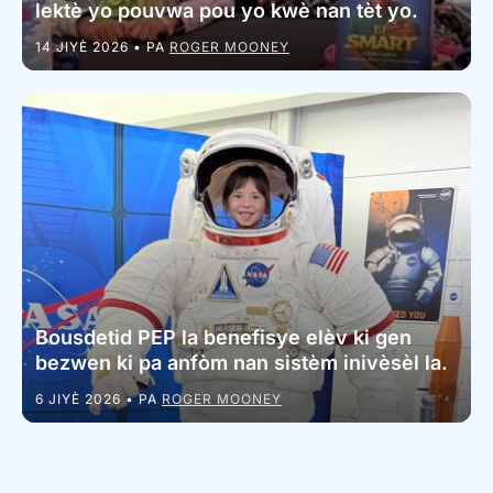
lektè yo pouvwa pou yo kwè nan tèt yo.
14 JIYÈ 2026
• PA
ROGER MOONEY
Bousdetid PEP la benefisye elèv ki gen
bezwen ki pa anfòm nan sistèm inivèsèl la.
6 JIYÈ 2026
• PA
ROGER MOONEY