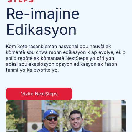
Re-imajine
Edikasyon
Kòm kote rasanbleman nasyonal pou nouvèl ak
kòmantè sou chwa monn edikasyon k ap evolye, ekip
solid repòtè ak kòmantatè NextSteps yo ofri yon
apèsi sou eksplozyon opsyon edikasyon ak fason
fanmi yo ka pwofite yo.
Vizite NextSteps