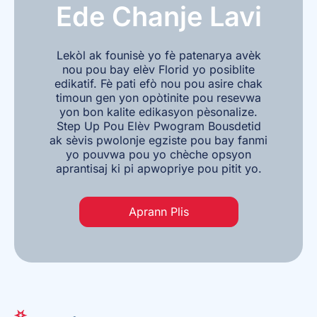
Ede Chanje Lavi
Lekòl ak founisè yo fè patenarya avèk
nou pou bay elèv Florid yo posiblite
edikatif. Fè pati efò nou pou asire chak
timoun gen yon opòtinite pou resevwa
yon bon kalite edikasyon pèsonalize.
Step Up Pou Elèv Pwogram Bousdetid
ak sèvis pwolonje egziste pou bay fanmi
yo pouvwa pou yo chèche opsyon
aprantisaj ki pi apwopriye pou pitit yo.
Aprann Plis