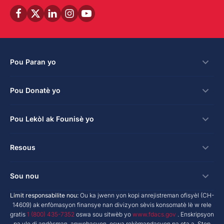
Pou Paran yo
Bousdetid
Pou Donatè yo
Aplike
Fason pou bay
Pou Lekòl ak Founisè yo
Login
kredi taks pou antrepriz
Bousdetid Lekòl Prive
Koneksyon
Resous
Hope Scholarship - Kredi taks oto
Pwogram Edikasyon Pèsonalize
Lekòl ak Founisè
bay nan espas travay
Rechèch & Rapò
Sou nou
Bousdetid Abilite Inik
Twous Zouti Maketing
yo te planifye bay
NextSteps Blog
New Worlds
Limit responsabilite nou:
Ou ka jwenn yon kopi anrejistreman ofisyèl (CH-
Lekòl Prive
A pwopo de nou
14609) ak enfòmasyon finansye nan divizyon sèvis konsomatè lè w rele
donatè yo avize fon yo
inspireED Blog
Vin Defansè
gratis
1 (800) 435-7352
oswa sou sitwèb yo
www.fdacs.gov
. Enskripsyon
Founisè Sèvis Machann
Rapò anyèl
Deklarasyon dwa donatè yo
pa vle di andòsman, apwobasyon, oswa rekòmandasyon pa eta a. Step