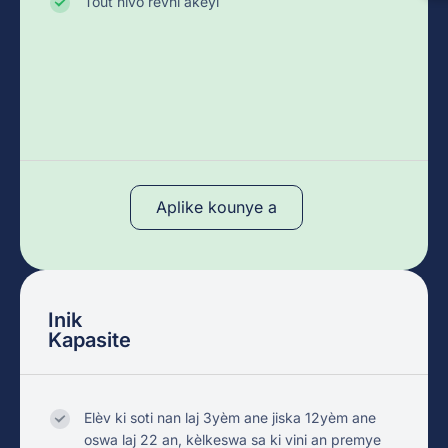
Tout nivo revni akeyi
Aplike kounye a
Inik
Kapasite
Elèv ki soti nan laj 3yèm ane jiska 12yèm ane
oswa laj 22 an, kèlkeswa sa ki vini an premye