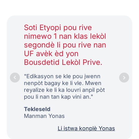
Soti Etyopi pou rive
Vanya
nimewo 1 nan klas lekòl
enspir
segondè li pou rive nan
bousd
UF avèk èd yon
"Li pw
Bousdetid Lekòl Prive.
janm wè
sa gras
"Edikasyon se kle pou jwenn
(kouny
nenpòt bagay ke li vle. Mwen
Fanmi).
reyalize ke li ka louvri anpil pòt
pou li nan tan kap vini an."
Elizald
Manman
Tekleseld
Manman Yonas
Li istwa konplè Yonas