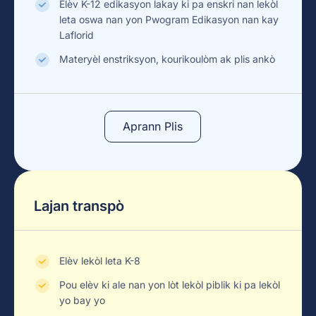
Elèv K-12 edikasyon lakay ki pa enskri nan lekòl
leta oswa nan yon Pwogram Edikasyon nan kay
Laflorid
Materyèl enstriksyon, kourikoulòm ak plis ankò
Aprann Plis
Lajan transpò
Elèv lekòl leta K-8
Pou elèv ki ale nan yon lòt lekòl piblik ki pa lekòl
yo bay yo