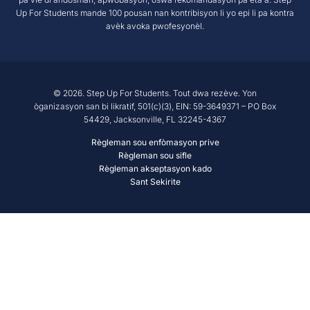
Rezo Alumni
Up For Students mande 100 pousan nan kontribisyon li yo epi li pa kontra
Pwodwi Resous
Gouvènans Règleman
avèk avoka pwofesyonèl.
Sal Nouvèl
Lekòl ak Founisè
Rapò finansye
Jwenn Yon Lekòl
Misyon
Karyè
© 2026. Step Up For Students. Tout dwa rezève. Yon
òganizasyon san bi likratif, 501(c)(3), EIN: 59-3649371 – PO Box
Kontakte
54429, Jacksonville, FL 32245-4367
Règleman sou enfòmasyon prive
Règleman sou sifle
Règleman akseptasyon kado
Sant Sekirite