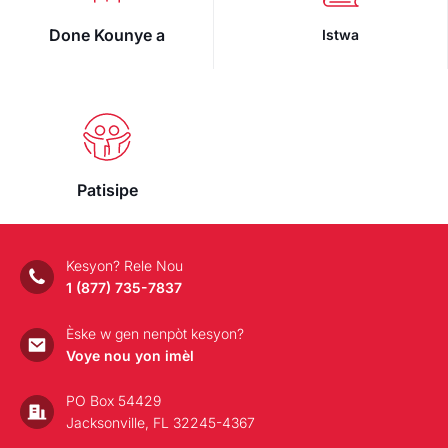
Done Kounye a
Istwa
Patisipe
Kesyon? Rele Nou
1 (877) 735-7837
Èske w gen nenpòt kesyon?
Voye nou yon imèl
PO Box 54429
Jacksonville, FL 32245-4367