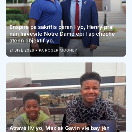
Enspire pa sakrifis paran l yo, Henry pral
nan Inivèsite Notre Dame epi l ap chèche
atenn objektif yo.
21 JIYÈ 2026
• PA
ROGER MOONEY
Atravè liv yo, Max ak Gavin vle bay jèn